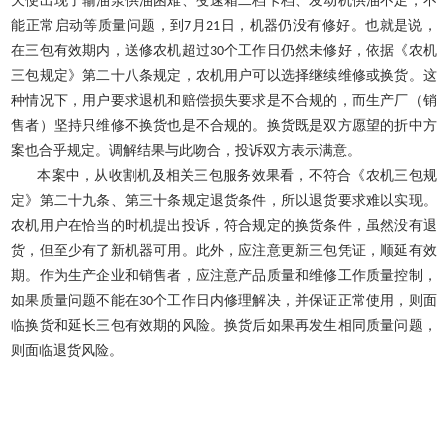
天便出现了输油泵供油困难、变速箱二档卡档、发动机供油不足，不
能正常启动等质量问题，到
7
月
21
日，机器仍没有修好。也就是说，
在三包有效期内，送修农机超过
30
个工作日仍然未修好，依据《农机
三包规定》第二十八条规定，农机用户可以选择继续维修或换货。这
种情况下，用户要求退机和赔偿损失要求是不合规的，而生产厂（销
售者）坚持只维修不换货也是不合规的。换货既是双方愿望的折中方
案也合乎规定。调解结果与此吻合，投诉双方表示满意。
本案中，从收割机及相关三包服务效果看，不符合《农机三包规
定》第二十九条、第三十条规定退货条件，所以退货要求难以实现。
农机用户在恰当的时机提出投诉，符合规定的换货条件，虽然没有退
货，但至少有了新机器可用。此外，应注意更新三包凭证，顺延有效
期。作为生产企业和销售者，应注意产品质量和维修工作质量控制，
如果质量问题不能在
30
个工作日内修理解决，并保证正常使用，则面
临换货和延长三包有效期的风险。换货后如果再发生相同质量问题，
则面临退货风险。