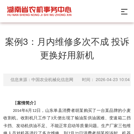
案例3：月内维修多次不成 投诉
更换好用新机
时间：
2026-04-23 10:04
信息来源：中国农业机械化信息网
【
案情简介
】
2014
年
6
月
12
日，山东单县消费者胡某购买了一台某品牌的小麦
收割机。收割机只工作了
3
天便出现了输油泵供油困难、变速箱二挡
、
卡
挡
、发动机供油不足
不能正常启动等质量问题。生产厂家三包维
修人员对机器进行了多次维修，到
7
月
21
日消费者胡某投诉时，机器