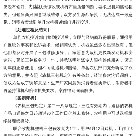
胡某
仍没有修好。
认为该收获机有严重质量问题，要求退机和赔偿损
失。但销售商只同意继续维修，双方发生激烈争执，无法达成一致意
见，消费者愤然到单县农机投诉部门进行投诉。
【
处理过程及结果
】
单县农机投诉部门接到投诉后，立即与经销商取得联系，通报用
户反映的事实和投诉要求。经销商认为，机器虽然多次出现故障，但
他们都及时开展了三包维修服务，厂家愿意为该机更换新发动机和变
速箱，延长三包服务期一年，并承诺明年派专人跟机维修服务，保证
明年能正常使用，但不同意退机和赔偿。单县农机部门充分听取了双
方的意见，并依照《农机三包规定》有关条款，经过多次沟通调解，
使双方达成了调解意见：生产厂家同意为消费者更换新机，消费者不
再坚持退机和赔偿损失要求。案件得到圆满解决。
【
案例评析
】
《农机三包规定》第二十八条规定：三包有效期内，送修的农机
产品自送修之日起超过
30
个工作日仍然未修好，农机用户可以选择继
续修理或换货。
联合收割机整机三包有效期为
1
年，用户
6
月
12
日购机，工作了
3