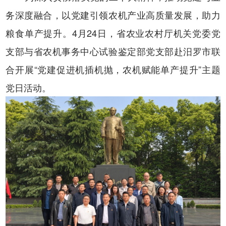
务深度融合，以党建引领
农机产业
高质量发展，助力
粮食单产提升
。
4
月
24
日，省农业农村厅机关党委党
支部与省农机事务中心试验鉴定部党支部赴汨罗市联
合开展
“
党建促进机插机抛，农机赋能单产提升
”
主题
党日活动。