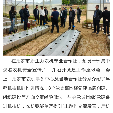
在
汨罗市新生力农机专业合作社，
党员干部
集中
观看农机安全宣传片，
并召开
党建工作
座谈会。会
上，
汨罗市
农机事务
中心
及当地
合作社分别介绍了早
稻机插机抛
推进
情况
，
3
个
党支部
围绕党建品牌创建、
组织建设等
方面
交流经验
做法
，与会党员围绕
“
党建促
进机插机，农机赋能单产提升
”主题作交流发言，
厅机